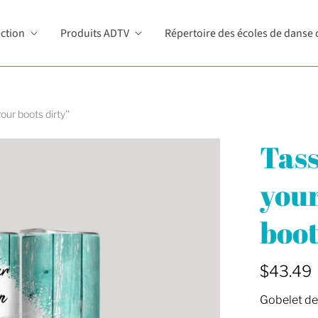
ection
Produits ADTV
Répertoire des écoles de danse 
ur boots dirty''
Tass
your
boot
$43.49
Gobelet de