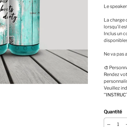
Le speaker 
La charge d
lorsqu'il e
Inclus un 
disponible
Ne va pas a
🎨 Personn
Rendez vot
personnali
Veuillez in
''INSTRUC
Quantité