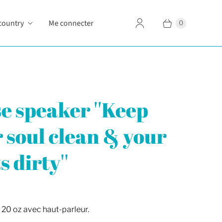
country
Me connecter
0
e speaker ''Keep
 soul clean & your
s dirty''
 20 oz avec haut-parleur.