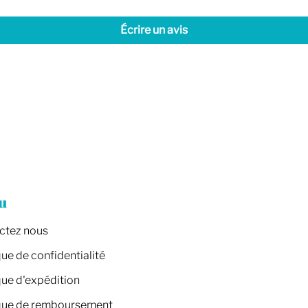
Écrire un avis
u
ctez nous
que de confidentialité
que d'expédition
ique de remboursement