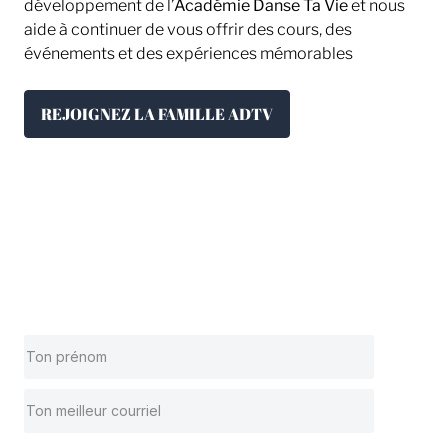
développement de l’
Académie Danse Ta Vie
et nous
aide à continuer de vous offrir des cours, des
événements et des expériences mémorables
REJOIGNEZ LA FAMILLE ADTV
Tu ne veux rien manquer?
Abonne-toi à l'infolettre pour recevoir toutes les
nouveautés et découvrir un univers country qui sort
de l'ordinaire.